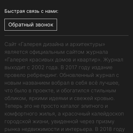
Быстрая связь с нами:
Обратный звонок
Сайт «Галерея дизайна и архитектуры»
является официальным сайтом журнала
«Галерея красивых домов и квартир». Журнал
выходит с 2002 года. В 2017 году издание
провело ребрендинг. Обновленный журнал с
новым названием вобрал в себя всё лучшее,
что было в проекте, и обогатился стильным
обликом, яркими идеями и свежей кровью.
Теперь это не просто каталог элитного и
комфортного жилья, а красочный калейдоскоп
городской жизни, увиденной через призму
рынка недвижимости и интерьера. В 2018 году