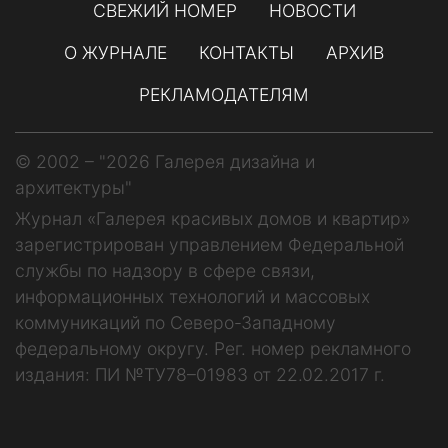
СВЕЖИЙ НОМЕР
НОВОСТИ
О ЖУРНАЛЕ
КОНТАКТЫ
АРХИВ
РЕКЛАМОДАТЕЛЯМ
© 2002 – "2026 Галерея дизайна и
архитектуры"
Журнал «Галерея красивых домов и квартир»
зарегистрирован управлением Федеральной
службы по надзору в сфере связи,
информационных технологий и массовых
коммуникаций по Северо-Западному
федеральному округу. Рег. номер рекламного
издания: ПИ №ТУ78–01983 от 22.02.2017 г.