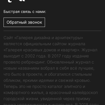
Быстрая связь с нами:
Обратный звонок
Сайт «Галерея дизайна и архитектуры»
является официальным сайтом журнала
«Галерея красивых домов и квартир». Журнал
выходит с 2002 года. В 2017 году издание
провело ребрендинг. Обновленный журнал с
новым названием вобрал в себя всё лучшее,
что было в проекте, и обогатился стильным
обликом, яркими идеями и свежей кровью.
Теперь это не просто каталог элитного и
комфортного жилья, а красочный калейдоскоп
городской жизни, увиденной через призму
рынка недвижимости и интерьера. В 2018 году