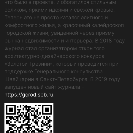
что было в проекте, и обогатился стильным
обликом, яркими идеями и свежей кровью.
Теперь это не просто каталог элитного и
комфортного жилья, а красочный калейдоскоп
городской жизни, увиденной через призму
рынка недвижимости и интерьера. В 2018 году
журнал стал организатором открытого
архитектурно-дизайнерского конкурса
«Золотой Трезини», который проводится при
поддержке Генерального консульства
Швейцарии в Санкт-Петербурге. В 2019 году
запущен новый сайт журнала –
https://gorod.spb.ru
.