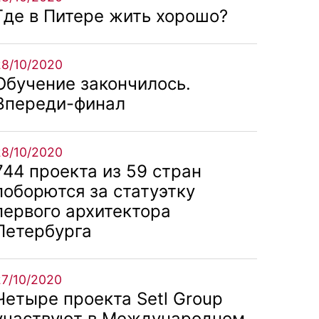
Где в Питере жить хорошо?
28/10/2020
Обучение закончилось.
Впереди-финал
28/10/2020
744 проекта из 59 стран
поборются за статуэтку
первого архитектора
Петербурга
27/10/2020
Четыре проекта Setl Group
участвуют в Международном