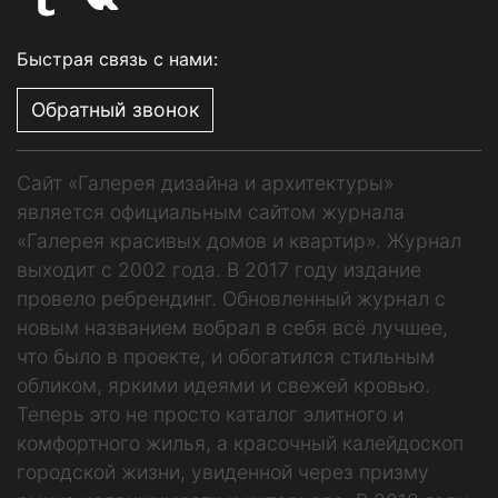
Быстрая связь с нами:
Обратный звонок
Сайт «Галерея дизайна и архитектуры»
является официальным сайтом журнала
«Галерея красивых домов и квартир». Журнал
выходит с 2002 года. В 2017 году издание
провело ребрендинг. Обновленный журнал с
новым названием вобрал в себя всё лучшее,
что было в проекте, и обогатился стильным
обликом, яркими идеями и свежей кровью.
Теперь это не просто каталог элитного и
комфортного жилья, а красочный калейдоскоп
городской жизни, увиденной через призму