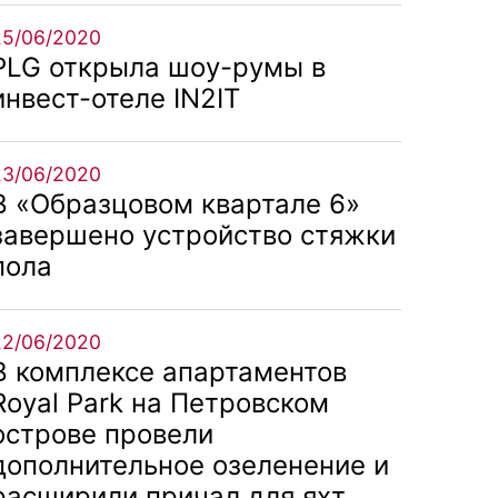
25/06/2020
PLG открыла шоу-румы в
инвест-отеле IN2IT
23/06/2020
В «Образцовом квартале 6»
завершено устройство стяжки
пола
22/06/2020
В комплексе апартаментов
Royal Park на Петровском
острове провели
дополнительное озеленение и
расширили причал для яхт.