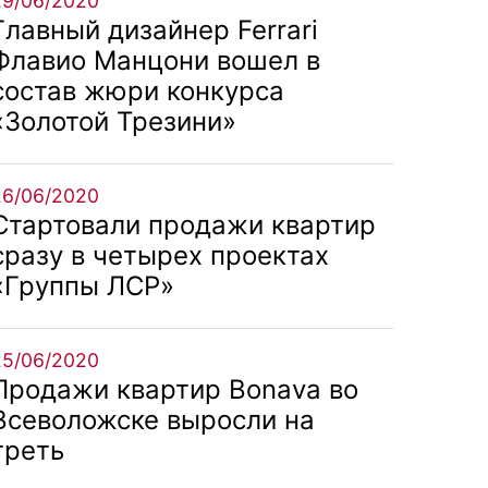
29/06/2020
Главный дизайнер Ferrari
Флавио Манцони вошел в
состав жюри конкурса
«Золотой Трезини»
26/06/2020
Стартовали продажи квартир
сразу в четырех проектах
«Группы ЛСР»
25/06/2020
Продажи квартир Bonava во
Всеволожске выросли на
треть