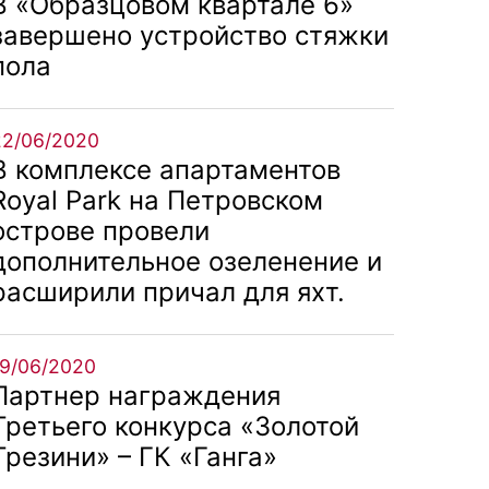
В «Образцовом квартале 6»
завершено устройство стяжки
пола
22/06/2020
В комплексе апартаментов
Royal Park на Петровском
острове провели
дополнительное озеленение и
расширили причал для яхт.
19/06/2020
Партнер награждения
Третьего конкурса «Золотой
Трезини» – ГК «Ганга»