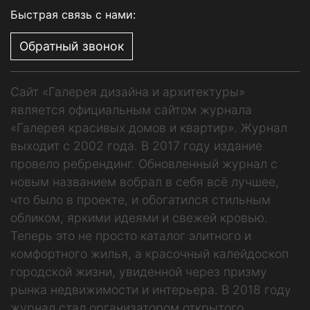
Быстрая связь с нами:
Обратный звонок
Сайт «Галерея дизайна и архитектуры»
является официальным сайтом журнала
«Галерея красивых домов и квартир». Журнал
выходит с 2002 года. В 2017 году издание
провело ребрендинг. Обновленный журнал с
новым названием вобрал в себя всё лучшее,
что было в проекте, и обогатился стильным
обликом, яркими идеями и свежей кровью.
Теперь это не просто каталог элитного и
комфортного жилья, а красочный калейдоскоп
городской жизни, увиденной через призму
рынка недвижимости и интерьера. В 2018 году
журнал стал организатором открытого