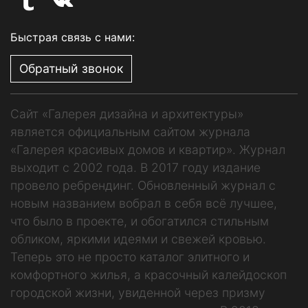
Быстрая связь с нами:
Обратный звонок
Сайт «Галерея дизайна и архитектуры»
является официальным сайтом журнала
«Галерея красивых домов и квартир». Журнал
выходит с 2002 года. В 2017 году издание
провело ребрендинг. Обновленный журнал с
новым названием вобрал в себя всё лучшее,
что было в проекте, и обогатился стильным
обликом, яркими идеями и свежей кровью.
Теперь это не просто каталог элитного и
комфортного жилья, а красочный калейдоскоп
городской жизни, увиденной через призму