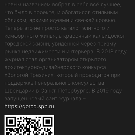
новым названием вобрал в себя всё лучшее,
что было в проекте, и обогатился стильным
обликом, яркими идеями и свежей кровью.
Теперь это не просто каталог элитного и
комфортного жилья, а красочный калейдоскоп
городской жизни, увиденной через призму
рынка недвижимости и интерьера. В 2018 году
журнал стал организатором открытого
архитектурно-дизайнерского конкурса
«Золотой Трезини», который проводится при
поддержке Генерального консульства
Швейцарии в Санкт-Петербурге. В 2019 году
запущен новый сайт журнала –
https://gorod.spb.ru
.