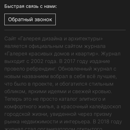
Быстрая связь с нами:
Обратный звонок
Сайт «Галерея дизайна и архитектуры»
является официальным сайтом журнала
«Галерея красивых домов и квартир». Журнал
выходит с 2002 года. В 2017 году издание
провело ребрендинг. Обновленный журнал с
новым названием вобрал в себя всё лучшее,
что было в проекте, и обогатился стильным
обликом, яркими идеями и свежей кровью.
Теперь это не просто каталог элитного и
комфортного жилья, а красочный калейдоскоп
городской жизни, увиденной через призму
рынка недвижимости и интерьера. В 2018 году
журнал стал организатором открытого