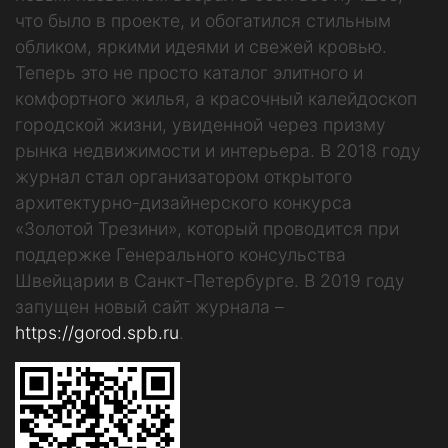
что было в проекте, и обогатился стильным
обликом, яркими идеями и свежей кровью.
Теперь это не просто каталог элитного и
комфортного жилья, а красочный калейдоскоп
городской жизни, увиденной через призму
рынка недвижимости и интерьера. В 2018 году
журнал стал организатором открытого
архитектурно-дизайнерского конкурса
«Золотой Трезини», который проводится при
поддержке Генерального консульства
Швейцарии в Санкт-Петербурге. В 2019 году
запущен новый сайт журнала –
https://gorod.spb.ru
.