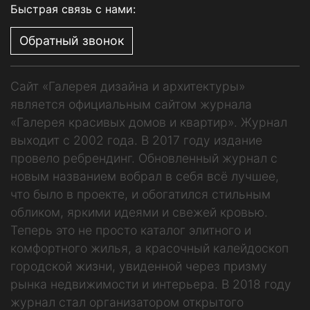
Быстрая связь с нами:
Обратный звонок
Сайт «Галерея дизайна и архитектуры»
является официальным сайтом журнала
«Галерея красивых домов и квартир». Журнал
выходит с 2002 года. В 2017 году издание
провело ребрендинг. Обновленный журнал с
новым названием вобрал в себя всё лучшее,
что было в проекте, и обогатился стильным
обликом, яркими идеями и свежей кровью.
Теперь это не просто каталог элитного и
комфортного жилья, а красочный калейдоскоп
городской жизни, увиденной через призму
рынка недвижимости и интерьера. В 2018 году
журнал стал организатором открытого