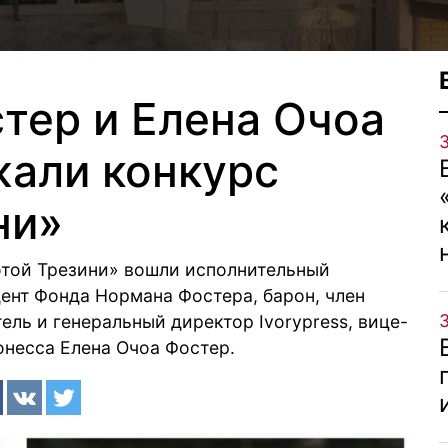
тер и Елена Очоа
али конкурс
ни»
той Трезини» вошли исполнительный
идент Фонда Нормана Фостера, барон, член
ль и генеральный директор Ivorypress, вице-
онесса Елена Очоа Фостер.