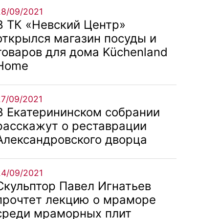
28/09/2021
В ТК «Невский Центр»
открылся магазин посуды и
товаров для дома Küchenland
Home
27/09/2021
В Екатерининском собрании
расскажут о реставрации
Александровского дворца
24/09/2021
Скульптор Павел Игнатьев
прочтет лекцию о мраморе
среди мраморных плит