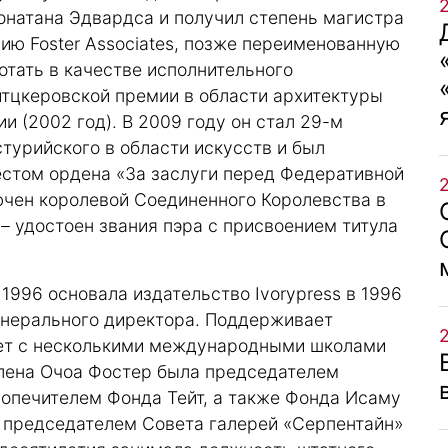
онатана Эдвардса и получил степень магистра
нию Foster Associates, позже переименованную
ботать в качестве исполнительного
итцкеровской премии в области архитектуры
и (2002 год). В 2009 году он стал 29-м
турийского в области искусств и был
стом ордена «За заслуги перед Федеративной
ючен королевой Соединенного Королевства в
 – удостоен звания пэра с присвоением титула
 1996 основала издательство Ivorypress в 1996
генерального директора. Поддерживает
ает с несколькими международными школами
Елена Очоа Фостер была председателем
попечителем Фонда Тейт, а также Фонда Исаму
я председателем Совета галерей «Серпентайн»