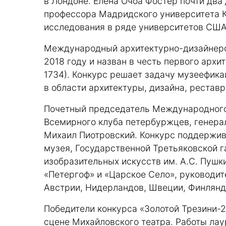
в Лондоне. Елена Очоа Фостер почти два
профессора Мадридского университета 
исследования в ряде университетов США
Международный архитектурно-дизайнерск
2018 году и назван в честь первого арх
1734). Конкурс решает задачу музеефик
в области архитектуры, дизайна, реставр
Почетный председатель Международного 
Всемирного клуба петербуржцев, генера
Михаил Пиотровский. Конкурс поддержив
музея, Государственной Третьяковской г
изобразительных искусств им. А.С. Пушк
«Петергоф» и «Царское Село», руководи
Австрии, Нидерландов, Швеции, Финлянд
Победители конкурса «Золотой Трезини-2
сцене Михайловского театра. Работы лау