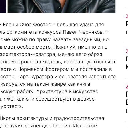
 Елены Очоа Фостер – большая удача для
ель оргкомитета конкурса Павел Черняков. –
орые можно по праву назвать звездными, но
имает особое место. Пожалуй, именно он в
 архитектора-новатора, меняющего образ
конг. Это ролевая модель, которая вдохновляет
месте с Норманом Фостером мы пригласили в
остер – арт-куратора и основателя известного
лизируется на таком жанре как книга
ьскую работу. Архитектура и искусство
ак же, как они сосуществуют в девизе
кусство”».
Школы архитектуры и градостроительства
у получил стипендию Генри в Йельском