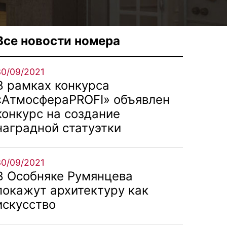
Все новости номера
30/09/2021
В рамках конкурса
«АтмосфераPROFI» объявлен
конкурс на создание
наградной статуэтки
30/09/2021
В Особняке Румянцева
покажут архитектуру как
искусство