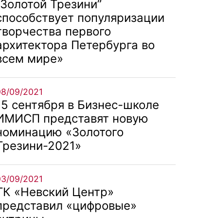
“Золотой Трезини”
способствует популяризации
творчества первого
архитектора Петербурга во
всем мире»
08/09/2021
15 сентября в Бизнес-школе
ИМИСП представят новую
номинацию «Золотого
Трезини-2021»
03/09/2021
ТК «Невский Центр»
представил «цифровые»