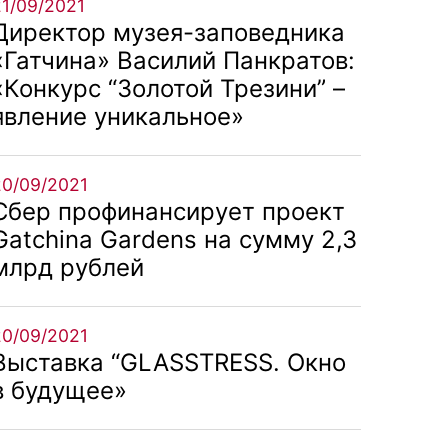
21/09/2021
Директор музея-заповедника
«Гатчина» Василий Панкратов:
«Конкурс “Золотой Трезини” –
явление уникальное»
20/09/2021
Сбер профинансирует проект
Gatchina Gardens на сумму 2,3
млрд рублей
20/09/2021
Выставка “GLASSTRESS. Окно
в будущее»