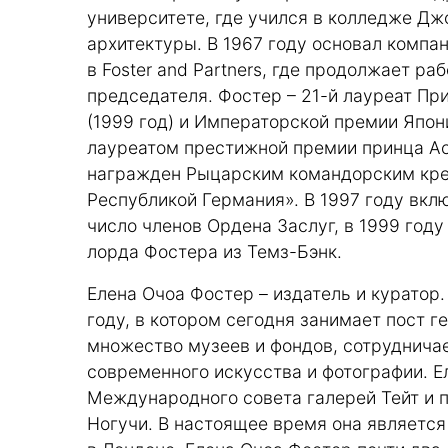
университете, где учился в колледже Дж
архитектуры. В 1967 году основал компа
в Foster and Partners, где продолжает ра
председателя. Фостер – 21-й лауреат Пр
(1999 год) и Императорской премии Япони
лауреатом престижной премии принца Ас
награжден Рыцарским командорским кре
Республикой Германия». В 1997 году вкл
число членов Ордена Заслуг, в 1999 году
лорда Фостера из Темз-Бэнк.
Елена Очоа Фостер – издатель и куратор.
году, в котором сегодня занимает пост 
множество музеев и фондов, сотруднич
современного искусства и фотографии. 
Международного совета галерей Тейт и 
Ногучи. В настоящее время она являетс