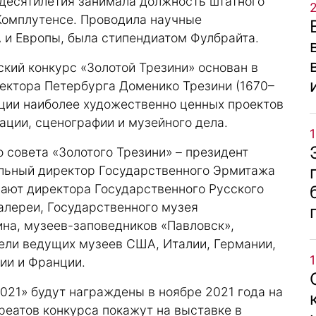
 десятилетия занимала должность штатного
Комплутенсе. Проводила научные
 и Европы, была стипендиатом Фулбрайта.
ий конкурс «Золотой Трезини» основан в
итектора Петербурга Доменико Трезини (1670–
ации наиболее художественно ценных проектов
ации, сценографии и музейного дела.
совета «Золотого Трезини» – президент
льный директор Государственного Эрмитажа
ают директора Государственного Русского
алереи, Государственного музея
ина, музеев-заповедников «Павловск»,
тели ведущих музеев США, Италии, Германии,
ии и Франции.
021» будут награждены в ноябре 2021 года на
реатов конкурса покажут на выставке в