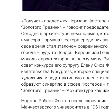
«Получить поддержку Нормана Фостера и
“Золотого Трезини”, – говорит председат
Сегодня в архитектуре немало имен, кот
имя сэра Нормана Фостера среди них зан
свое время стал эталоном современного
города – будь то Лондон, Берлин или Гон
молодых архитекторов по всему миру. В
совет конкурса его супругу Елену Очоа Ф
издательства Ivorypress, которое специа
художника и ведет активную просветител
образуют синергию в союзе Фостеров – т
“Золотого Трезини” – “Архитектура как ис
Норман Роберт Фостер после окончания 
Манчестерского университета в 1961 год