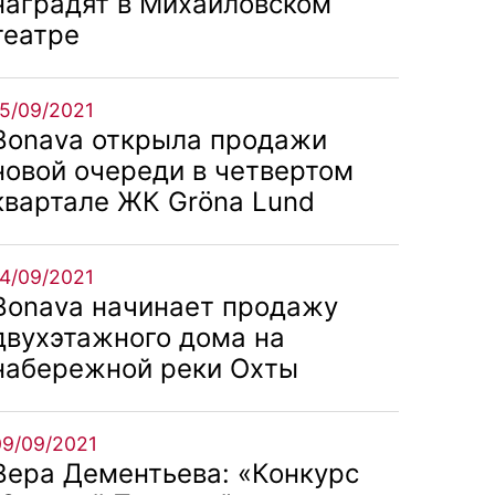
наградят в Михайловском
театре
15/09/2021
Bonava открыла продажи
новой очереди в четвертом
квартале ЖК Gröna Lund
14/09/2021
Bonava начинает продажу
двухэтажного дома на
набережной реки Охты
09/09/2021
Вера Дементьева: «Конкурс