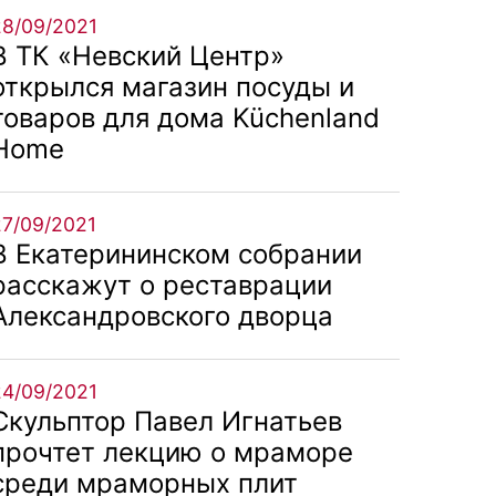
28/09/2021
В ТК «Невский Центр»
открылся магазин посуды и
товаров для дома Küchenland
Home
27/09/2021
В Екатерининском собрании
расскажут о реставрации
Александровского дворца
24/09/2021
Скульптор Павел Игнатьев
прочтет лекцию о мраморе
среди мраморных плит