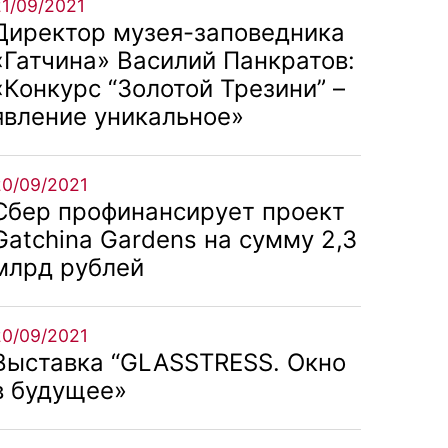
21/09/2021
Директор музея-заповедника
«Гатчина» Василий Панкратов:
«Конкурс “Золотой Трезини” –
явление уникальное»
20/09/2021
Сбер профинансирует проект
Gatchina Gardens на сумму 2,3
млрд рублей
20/09/2021
Выставка “GLASSTRESS. Окно
в будущее»