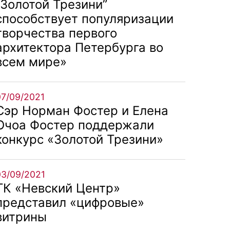
“Золотой Трезини”
способствует популяризации
творчества первого
архитектора Петербурга во
всем мире»
07/09/2021
Сэр Норман Фостер и Елена
Очоа Фостер поддержали
конкурс «Золотой Трезини»
03/09/2021
ТК «Невский Центр»
представил «цифровые»
витрины