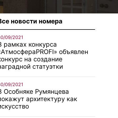
Все новости номера
30/09/2021
В рамках конкурса
«АтмосфераPROFI» объявлен
конкурс на создание
наградной статуэтки
30/09/2021
В Особняке Румянцева
покажут архитектуру как
искусство