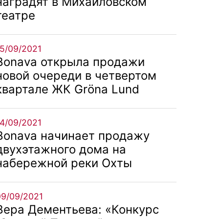
наградят в Михайловском
театре
15/09/2021
Bonava открыла продажи
новой очереди в четвертом
квартале ЖК Gröna Lund
14/09/2021
Bonava начинает продажу
двухэтажного дома на
набережной реки Охты
09/09/2021
Вера Дементьева: «Конкурс