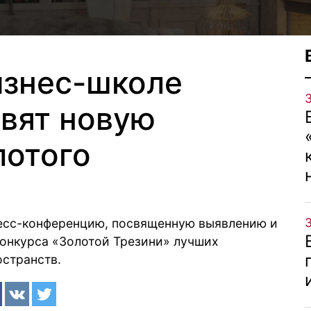
изнес-школе
вят новую
лотого
есс-конференцию, посвященную выявлению и
онкурса «Золотой Трезини» лучших
остранств.