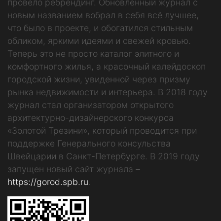
провело ребрендинг. Обновленный журнал с
новым названием вобрал в себя всё лучшее,
что было в проекте, и обогатился стильным
обликом, яркими идеями и свежей кровью.
Теперь это не просто каталог элитного и
комфортного жилья, а красочный калейдоскоп
городской жизни, увиденной через призму
рынка недвижимости и интерьера. В 2018 году
журнал стал организатором открытого
архитектурно-дизайнерского конкурса
«Золотой Трезини», который проводится при
поддержке Генерального консульства
Швейцарии в Санкт-Петербурге. В 2019 году
запущен новый сайт журнала –
https://gorod.spb.ru
.