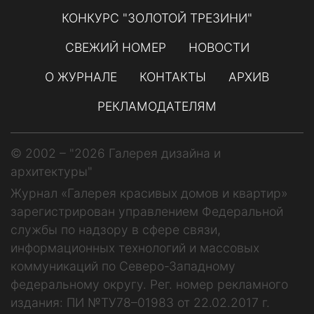
КОНКУРС "ЗОЛОТОЙ ТРЕЗИНИ"
СВЕЖИЙ НОМЕР
НОВОСТИ
О ЖУРНАЛЕ
КОНТАКТЫ
АРХИВ
РЕКЛАМОДАТЕЛЯМ
© 2002 – "2026 Галерея дизайна и
архитектуры"
Журнал «Галерея красивых домов и квартир»
зарегистрирован управлением Федеральной
службы по надзору в сфере связи,
информационных технологий и массовых
коммуникаций по Северо-Западному
федеральному округу. Рег. номер рекламного
издания: ПИ №ТУ78–01983 от 22.02.2017 г.