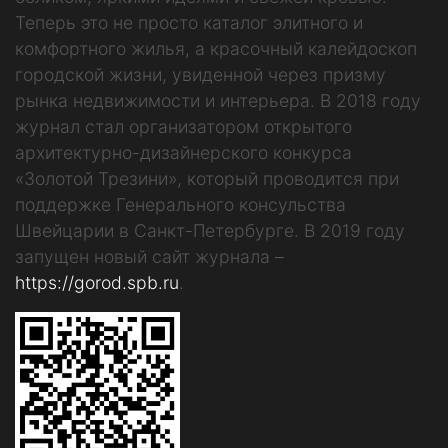
Теперь это не просто каталог элитного и
комфортного жилья, а красочный калейдоскоп
городской жизни, увиденной через призму
рынка недвижимости и интерьера. В 2018 году
журнал стал организатором открытого
архитектурно-дизайнерского конкурса
«Золотой Трезини», который проводится при
поддержке Генерального консульства
Швейцарии в Санкт-Петербурге. В 2019 году
запущен новый сайт журнала –
https://gorod.spb.ru
.