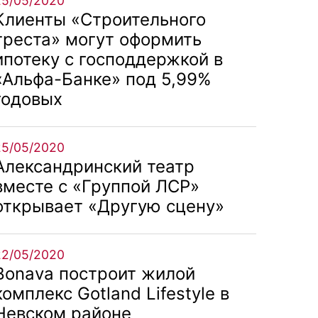
25/05/2020
Клиенты «Строительного
треста» могут оформить
ипотеку с господдержкой в
«Альфа-Банке» под 5,99%
годовых
25/05/2020
Александринский театр
вместе с «Группой ЛСР»
открывает «Другую сцену»
22/05/2020
Bonava построит жилой
комплекс Gotland Lifestyle в
Невском районе