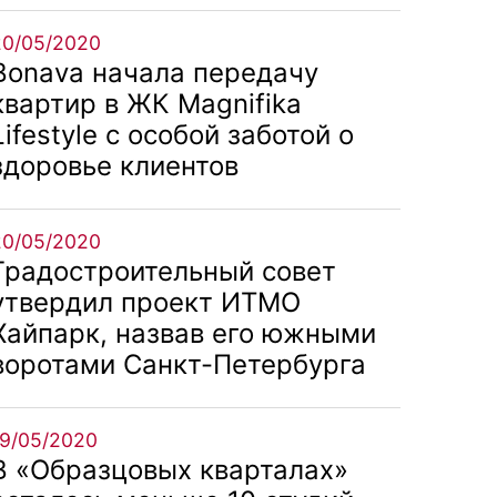
20/05/2020
Bonava начала передачу
квартир в ЖК Magnifika
Lifestyle с особой заботой о
здоровье клиентов
20/05/2020
Градостроительный совет
утвердил проект ИТМО
Хайпарк, назвав его южными
воротами Санкт-Петербурга
19/05/2020
В «Образцовых кварталах»