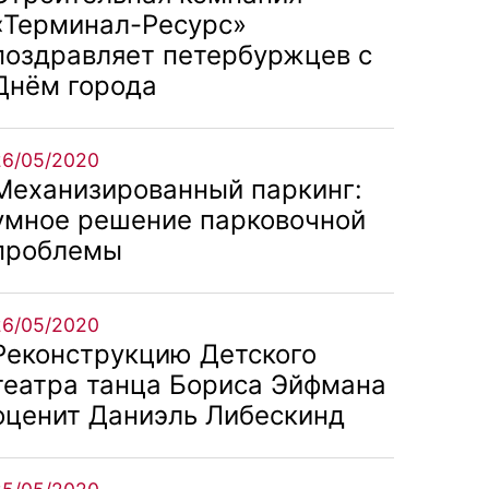
«Терминал-Ресурс»
поздравляет петербуржцев с
Днём города
26/05/2020
Механизированный паркинг:
умное решение парковочной
проблемы
26/05/2020
Реконструкцию Детского
театра танца Бориса Эйфмана
оценит Даниэль Либескинд