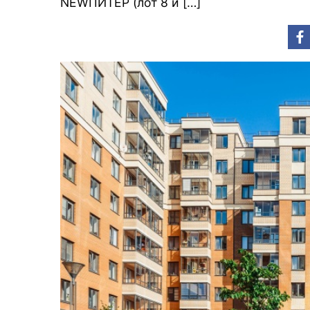
NEWПИТЕР (лот 8 и […]