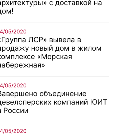
архитектуры» с доставкой на
дом!
14/05/2020
«Группа ЛСР» вывела в
продажу новый дом в жилом
комплексе «Морская
набережная»
14/05/2020
Завершено объединение
девелоперских компаний ЮИТ
в России
14/05/2020