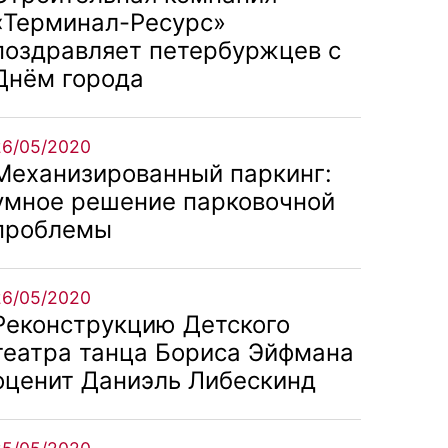
«Терминал-Ресурс»
поздравляет петербуржцев с
Днём города
26/05/2020
Механизированный паркинг:
умное решение парковочной
проблемы
26/05/2020
Реконструкцию Детского
театра танца Бориса Эйфмана
оценит Даниэль Либескинд