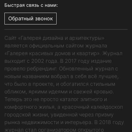
Быстрая связь с нами:
Обратный звонок
Сайт «Галерея дизайна и архитектуры»
является официальным сайтом журнала
«Галерея красивых домов и квартир». Журнал
выходит с 2002 года. В 2017 году издание
провело ребрендинг. Обновленный журнал с
новым названием вобрал в себя всё лучшее,
что было в проекте, и обогатился стильным
обликом, яркими идеями и свежей кровью.
Теперь это не просто каталог элитного и
комфортного жилья, а красочный калейдоскоп
городской жизни, увиденной через призму
рынка недвижимости и интерьера. В 2018 году
журнал стал организатором открытого