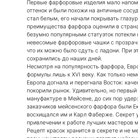
Первые фарфоровые изделия мало напом
оттенок и были похожи на античные сосу
стал белым, его начали покрывать глазу
преимущества фарфора оценили в страна
безумно популярными статуэток потекли 
невесомые фарфоровые чашки с прозрачн
что их можно было сдуть с ладони. При 
сохранились до наших дней.
Несмотря на популярность фарфора, Евр
формулы лишь к XVI веку. Как только нем
Европа догнала и перегнала Восток: кач
покорили рынок. Удивительно, но первый
мануфактуре в Мейсене, до сих пор удер
заказчиков мейсенского фарфора были Ек
восхищался им и Карл Фаберже. Секрет 
привлечении к работе лучших мастеров м
Рецепт красок хранится в секрете и не 