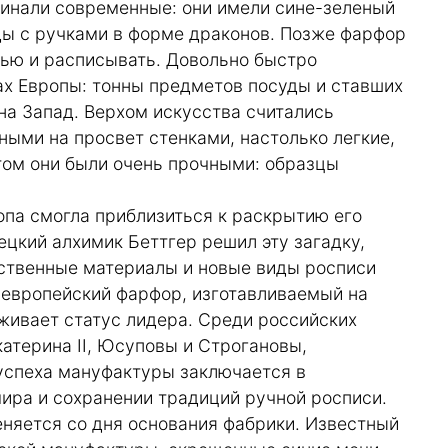
инали современные: они имели сине-зеленый
ды с ручками в форме драконов. Позже фарфор
рью и расписывать. Довольно быстро
х Европы: тонны предметов посуды и ставших
на Запад. Верхом искусства считались
ыми на просвет стенками, настолько легкие,
этом они были очень прочными: образцы
опа смогла приблизиться к раскрытию его
ецкий алхимик Беттгер решил эту загадку,
ественные материалы и новые виды росписи
 европейский фарфор, изготавливаемый на
живает статус лидера. Среди российских
атерина II, Юсуповы и Строгановы,
успеха мануфактуры заключается в
ира и сохранении традиций ручной росписи.
меняется со дня основания фабрики. Известный