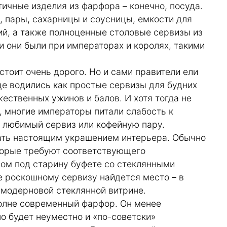
ичные изделия из фарфора – конечно, посуда.
 пары, сахарницы и соусницы, емкости для
ий, а также полноценные столовые сервизы из
ми они были при императорах и королях, такими
 стоит очень дорого. Но и сами правители ели
це водились как простые сервизы для будних
жественных ужинов и балов. И хотя тогда не
, многие императоры питали слабость к
 любимый сервиз или кофейную пару.
ать настоящим украшением интерьера. Обычно
оторые требуют соответствующего
ном под старину буфете со стеклянными
е роскошному сервизу найдется место – в
 модерновой стеклянной витрине.
олне современный фарфор. Он менее
но будет неуместно и «по-советски»