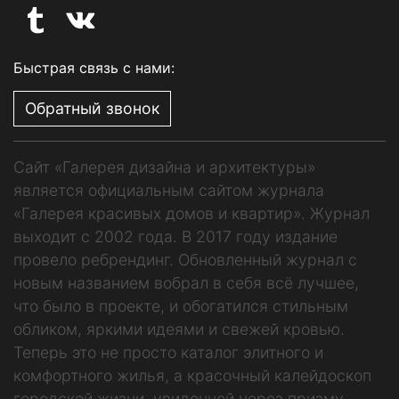
Быстрая связь с нами:
Обратный звонок
Сайт «Галерея дизайна и архитектуры»
является официальным сайтом журнала
«Галерея красивых домов и квартир». Журнал
выходит с 2002 года. В 2017 году издание
провело ребрендинг. Обновленный журнал с
новым названием вобрал в себя всё лучшее,
что было в проекте, и обогатился стильным
обликом, яркими идеями и свежей кровью.
Теперь это не просто каталог элитного и
комфортного жилья, а красочный калейдоскоп
городской жизни, увиденной через призму