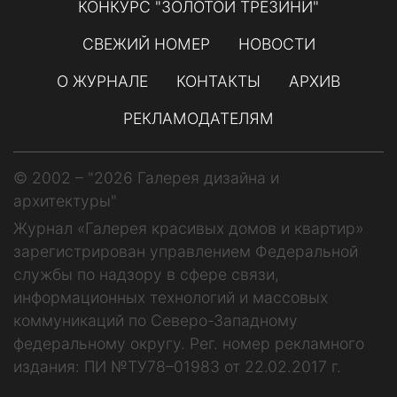
КОНКУРС "ЗОЛОТОЙ ТРЕЗИНИ"
СВЕЖИЙ НОМЕР
НОВОСТИ
О ЖУРНАЛЕ
КОНТАКТЫ
АРХИВ
РЕКЛАМОДАТЕЛЯМ
© 2002 – "2026 Галерея дизайна и
архитектуры"
Журнал «Галерея красивых домов и квартир»
зарегистрирован управлением Федеральной
службы по надзору в сфере связи,
информационных технологий и массовых
коммуникаций по Северо-Западному
федеральному округу. Рег. номер рекламного
издания: ПИ №ТУ78–01983 от 22.02.2017 г.