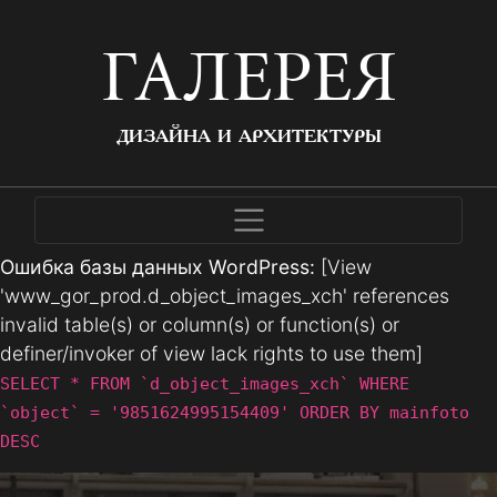
ГАЛЕРЕЯ
ДИЗАЙНА И АРХИТЕКТУРЫ
Ошибка базы данных WordPress:
[View
'www_gor_prod.d_object_images_xch' references
invalid table(s) or column(s) or function(s) or
definer/invoker of view lack rights to use them]
SELECT * FROM `d_object_images_xch` WHERE
`object` = '9851624995154409' ORDER BY mainfoto
DESC