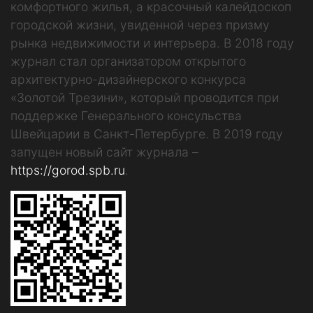
комфортного жилья, а красочный калейдоскоп
городской жизни, увиденной через призму
рынка недвижимости и интерьера. В 2018 году
журнал стал организатором открытого
архитектурно-дизайнерского конкурса
«Золотой Трезини», который проводится при
поддержке Генерального консульства
Швейцарии в Санкт-Петербурге. В 2019 году
запущен новый сайт журнала –
https://gorod.spb.ru
.