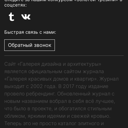
соцсетях:
Быстрая связь с нами:
Обратный звонок
Сайт «Галерея дизайна и архитектуры»
является официальным сайтом журнала
«Галерея красивых домов и квартир». Журнал
выходит с 2002 года. В 2017 году издание
провело ребрендинг. Обновленный журнал с
новым названием вобрал в себя всё лучшее,
что было в проекте, и обогатился стильным
обликом, яркими идеями и свежей кровью.
Теперь это не просто каталог элитного и