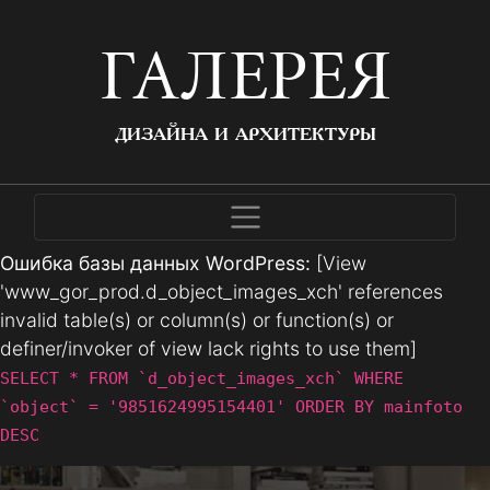
ГАЛЕРЕЯ
ДИЗАЙНА И АРХИТЕКТУРЫ
Ошибка базы данных WordPress:
[View
'www_gor_prod.d_object_images_xch' references
invalid table(s) or column(s) or function(s) or
definer/invoker of view lack rights to use them]
SELECT * FROM `d_object_images_xch` WHERE
`object` = '9851624995154401' ORDER BY mainfoto
DESC