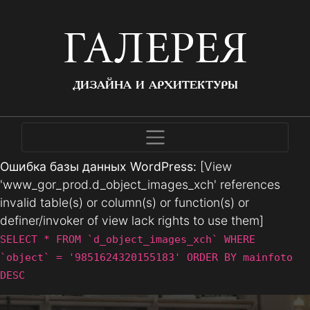
ГАЛЕРЕЯ
ДИЗАЙНА И АРХИТЕКТУРЫ
Ошибка базы данных WordPress:
[View
'www_gor_prod.d_object_images_xch' references
invalid table(s) or column(s) or function(s) or
definer/invoker of view lack rights to use them]
SELECT * FROM `d_object_images_xch` WHERE
`object` = '9851624320155183' ORDER BY mainfoto
DESC