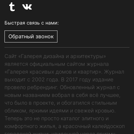
Быстрая связь с нами:
Обратный звонок
Сайт «Галерея дизайна и архитектуры»
является официальным сайтом журнала
«Галерея красивых домов и квартир». Журнал
выходит с 2002 года. В 2017 году издание
провело ребрендинг. Обновленный журнал с
новым названием вобрал в себя всё лучшее,
что было в проекте, и обогатился стильным
обликом, яркими идеями и свежей кровью.
Теперь это не просто каталог элитного и
комфортного жилья, а красочный калейдоскоп
городской жизни, увиденной через призму