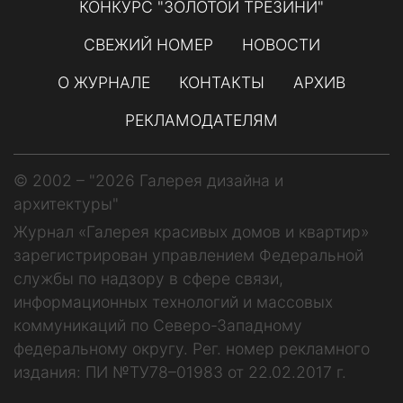
КОНКУРС "ЗОЛОТОЙ ТРЕЗИНИ"
СВЕЖИЙ НОМЕР
НОВОСТИ
О ЖУРНАЛЕ
КОНТАКТЫ
АРХИВ
РЕКЛАМОДАТЕЛЯМ
© 2002 – "2026 Галерея дизайна и
архитектуры"
Журнал «Галерея красивых домов и квартир»
зарегистрирован управлением Федеральной
службы по надзору в сфере связи,
информационных технологий и массовых
коммуникаций по Северо-Западному
федеральному округу. Рег. номер рекламного
издания: ПИ №ТУ78–01983 от 22.02.2017 г.