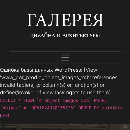
ГАЛЕРЕЯ
ДИЗАЙНА И АРХИТЕКТУРЫ
Ошибка базы данных WordPress:
[View
'www_gor_prod.d_object_images_xch' references
invalid table(s) or column(s) or function(s) or
definer/invoker of view lack rights to use them]
SELECT * FROM `d_object_images_xch` WHERE
`object` = '9851624320155135' ORDER BY mainfoto
DESC