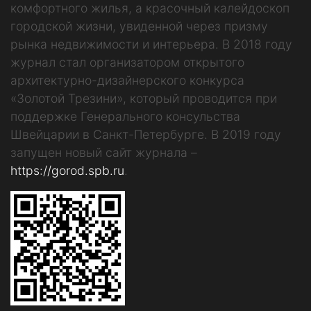
комфортного жилья, а красочный калейдоскоп
городской жизни, увиденной через призму
рынка недвижимости и интерьера. В 2018 году
журнал стал организатором открытого
архитектурно-дизайнерского конкурса
«Золотой Трезини», который проводится при
поддержке Генерального консульства
Швейцарии в Санкт-Петербурге. В 2019 году
запущен новый сайт журнала –
https://gorod.spb.ru
.