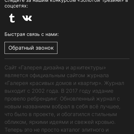
Следите за нашим конкурсом «Золотой Трезини» в
соцсетях:
Быстрая связь с нами:
Обратный звонок
Сайт «Галерея дизайна и архитектуры»
является официальным сайтом журнала
«Галерея красивых домов и квартир». Журнал
выходит с 2002 года. В 2017 году издание
провело ребрендинг. Обновленный журнал с
новым названием вобрал в себя всё лучшее,
что было в проекте, и обогатился стильным
обликом, яркими идеями и свежей кровью.
Теперь это не просто каталог элитного и