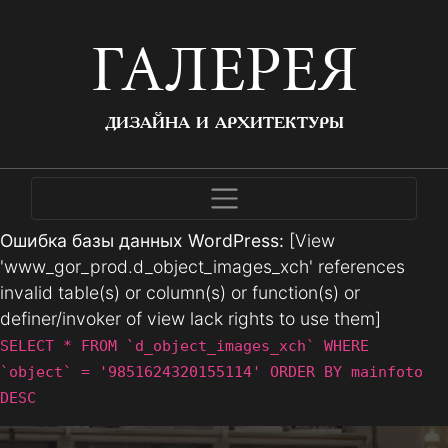
ГАЛЕРЕЯ
ДИЗАЙНА И АРХИТЕКТУРЫ
Ошибка базы данных WordPress:
[View
'www_gor_prod.d_object_images_xch' references
invalid table(s) or column(s) or function(s) or
definer/invoker of view lack rights to use them]
SELECT * FROM `d_object_images_xch` WHERE
`object` = '9851624320155114' ORDER BY mainfoto
DESC