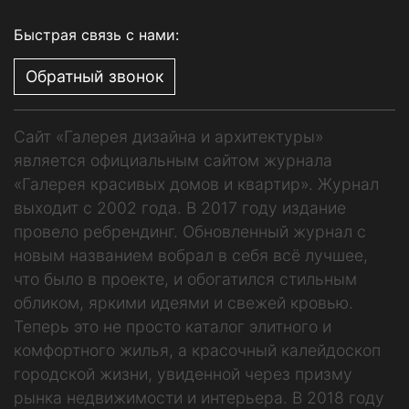
Быстрая связь с нами:
Обратный звонок
Сайт «Галерея дизайна и архитектуры»
является официальным сайтом журнала
«Галерея красивых домов и квартир». Журнал
выходит с 2002 года. В 2017 году издание
провело ребрендинг. Обновленный журнал с
новым названием вобрал в себя всё лучшее,
что было в проекте, и обогатился стильным
обликом, яркими идеями и свежей кровью.
Теперь это не просто каталог элитного и
комфортного жилья, а красочный калейдоскоп
городской жизни, увиденной через призму
рынка недвижимости и интерьера. В 2018 году