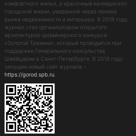
комфортного жилья, а красочный калейдоскоп
городской жизни, увиденной через призму
рынка недвижимости и интерьера. В 2018 году
журнал стал организатором открытого
архитектурно-дизайнерского конкурса
«Золотой Трезини», который проводится при
поддержке Генерального консульства
Швейцарии в Санкт-Петербурге. В 2019 году
запущен новый сайт журнала –
https://gorod.spb.ru
.