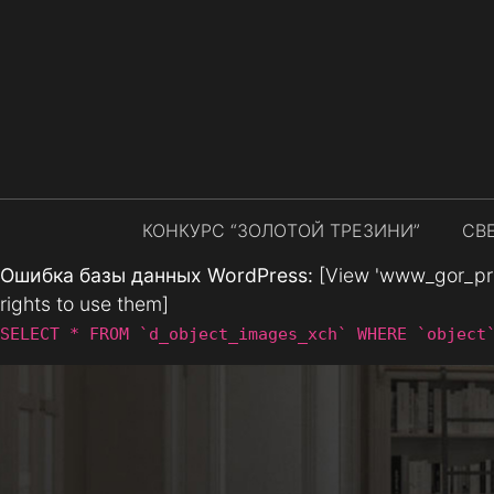
КОНКУРС “ЗОЛОТОЙ ТРЕЗИНИ”
СВ
Ошибка базы данных WordPress:
[View 'www_gor_prod
rights to use them]
SELECT * FROM `d_object_images_xch` WHERE `object