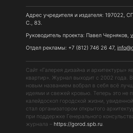
Адрес учредителя и издателя: 197022, С
С., 83.
Руководитель проекта: Павел Черняков,
Отдел рекламы:
+7 (812) 746 26 47
,
info@
Сайт «Галерея дизайна и архитектуры» 
квартир». Журнал выходит с 2002 года. 
новым названием вобрал в себя всё лучш
идеями и свежей кровью. Теперь это не п
калейдоскоп городской жизни, увиденной
стал организатором открытого архитекту
при поддержке Генерального консульств
журнала –
https://gorod.spb.ru
.