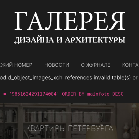
ГАЛЕРЕЯ
ДИЗАЙНА И АРХИТЕКТУРЫ
ЕЖИЙ НОМЕР
НОВОСТИ
О ЖУРНАЛЕ
КОНТ
.d_object_images_xch' references invalid table(s) or co
` = '9851624291174084' ORDER BY mainfoto DESC
КВАРТИРЫ ПЕТЕРБУРГА