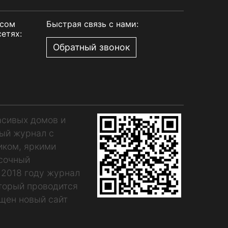
рсом
Быстрая связь с нами:
етях:
Обратный звонок
асивых домов и
ный журнал с
иком, яркими
асочный
 2018 году журнал
оторый проводится
щен новый сайт