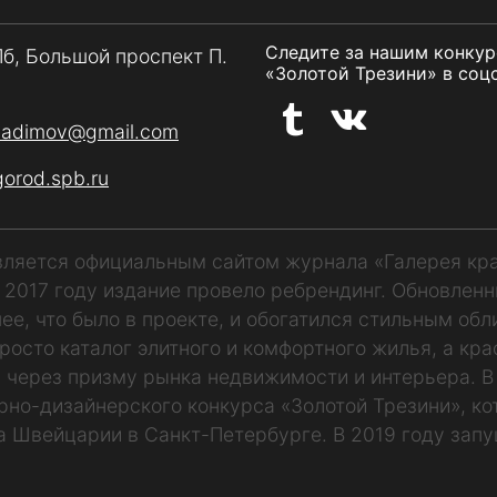
Следите за нашим конку
Пб, Большой проспект П.
«Золотой Трезини» в соцс
vadimov@gmail.com
gorod.spb.ru
является официальным сайтом журнала «Галерея кр
В 2017 году издание провело ребрендинг. Обновлен
ее, что было в проекте, и обогатился стильным обл
росто каталог элитного и комфортного жилья, а кр
 через призму рынка недвижимости и интерьера. В
рно-дизайнерского конкурса «Золотой Трезини», к
а Швейцарии в Санкт-Петербурге. В 2019 году запу