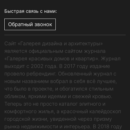
Быстрая связь с нами:
Обратный звонок
Сайт «Галерея дизайна и архитектуры»
является официальным сайтом журнала
«Галерея красивых домов и квартир». Журнал
выходит с 2002 года. В 2017 году издание
провело ребрендинг. Обновленный журнал с
новым названием вобрал в себя всё лучшее,
что было в проекте, и обогатился стильным
обликом, яркими идеями и свежей кровью.
Теперь это не просто каталог элитного и
комфортного жилья, а красочный калейдоскоп
городской жизни, увиденной через призму
рынка недвижимости и интерьера. В 2018 году