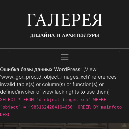
ГАЛЕРЕЯ
ДИЗАЙНА И АРХИТЕКТУРЫ
Ошибка базы данных WordPress:
[View
'www_gor_prod.d_object_images_xch' references
invalid table(s) or column(s) or function(s) or
definer/invoker of view lack rights to use them]
SELECT * FROM `d_object_images_xch` WHERE
`object` = '9851624284164656' ORDER BY mainfoto
DESC