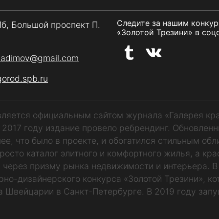
Следите за нашим конку
Пб, Большой проспект П.
«Золотой Трезини» в соцс
vadimov@gmail.com
gorod.spb.ru
является официальным сайтом журнала «Галерея кр
В 2017 году издание провело ребрендинг. Обновлен
ее, что было в проекте, и обогатился стильным обл
росто каталог элитного и комфортного жилья, а кр
 через призму рынка недвижимости и интерьера. В
рно-дизайнерского конкурса «Золотой Трезини», к
а Швейцарии в Санкт-Петербурге. В 2019 году запу