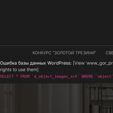
КОНКУРС “ЗОЛОТОЙ ТРЕЗИНИ”
СВ
Ошибка базы данных WordPress:
[View 'www_gor_prod
rights to use them]
SELECT * FROM `d_object_images_xch` WHERE `object