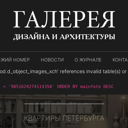
ГАЛЕРЕЯ
ДИЗАЙНА И АРХИТЕКТУРЫ
ЕЖИЙ НОМЕР
НОВОСТИ
О ЖУРНАЛЕ
КОНТ
.d_object_images_xch' references invalid table(s) or co
` = '9851624274114358' ORDER BY mainfoto DESC
КВАРТИРЫ ПЕТЕРБУРГА