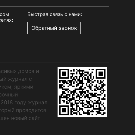
рсом
Быстрая связь с нами:
етях:
Обратный звонок
асивых домов и
ный журнал с
иком, яркими
асочный
 2018 году журнал
оторый проводится
щен новый сайт