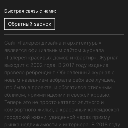
Быстрая связь с нами:
Обратный звонок
Сайт «Галерея дизайна и архитектуры»
является официальным сайтом журнала
«Галерея красивых домов и квартир». Журнал
выходит с 2002 года. В 2017 году издание
провело ребрендинг. Обновленный журнал с
новым названием вобрал в себя всё лучшее,
что было в проекте, и обогатился стильным
обликом, яркими идеями и свежей кровью.
Теперь это не просто каталог элитного и
комфортного жилья, а красочный калейдоскоп
городской жизни, увиденной через призму
рынка недвижимости и интерьера. В 2018 году