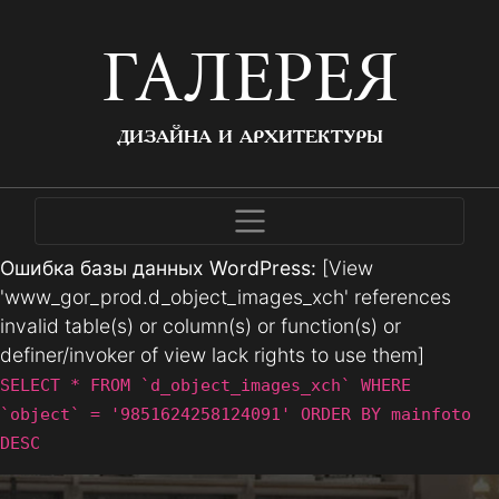
ГАЛЕРЕЯ
ДИЗАЙНА И АРХИТЕКТУРЫ
Ошибка базы данных WordPress:
[View
'www_gor_prod.d_object_images_xch' references
invalid table(s) or column(s) or function(s) or
definer/invoker of view lack rights to use them]
SELECT * FROM `d_object_images_xch` WHERE
`object` = '9851624258124091' ORDER BY mainfoto
DESC