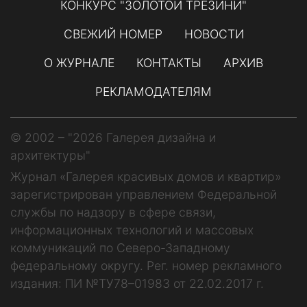
КОНКУРС "ЗОЛОТОЙ ТРЕЗИНИ"
СВЕЖИЙ НОМЕР
НОВОСТИ
О ЖУРНАЛЕ
КОНТАКТЫ
АРХИВ
РЕКЛАМОДАТЕЛЯМ
© 2002 – "2026 Галерея дизайна и
архитектуры"
Журнал «Галерея красивых домов и квартир»
зарегистрирован управлением Федеральной
службы по надзору в сфере связи,
информационных технологий и массовых
коммуникаций по Северо-Западному
федеральному округу. Рег. номер рекламного
издания: ПИ №ТУ78–01983 от 22.02.2017 г.