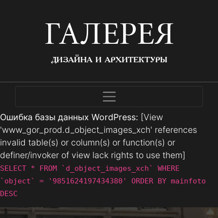
ГАЛЕРЕЯ
ДИЗАЙНА И АРХИТЕКТУРЫ
Ошибка базы данных WordPress:
[View
'www_gor_prod.d_object_images_xch' references
invalid table(s) or column(s) or function(s) or
definer/invoker of view lack rights to use them]
SELECT * FROM `d_object_images_xch` WHERE
`object` = '9851624197434380' ORDER BY mainfoto
DESC