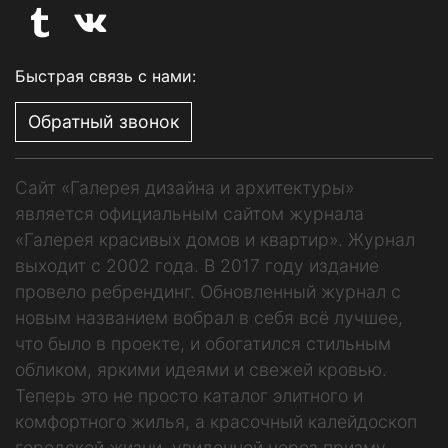
Быстрая связь с нами:
Обратный звонок
Сайт «Галерея дизайна и архитектуры»
является официальным сайтом журнала
«Галерея красивых домов и квартир». Журнал
выходит с 2002 года. В 2017 году издание
провело ребрендинг. Обновленный журнал с
новым названием вобрал в себя всё лучшее,
что было в проекте, и обогатился стильным
обликом, яркими идеями и свежей кровью.
Теперь это не просто каталог элитного и
комфортного жилья, а красочный калейдоскоп
городской жизни, увиденной через призму