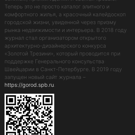
Теперь это не просто каталог элитного и
комфортного жилья, а красочный калейдоскоп
городской жизни, увиденной через призму
рынка недвижимости и интерьера. В 2018 году
журнал стал организатором открытого
архитектурно-дизайнерского конкурса
«Золотой Трезини», который проводится при
поддержке Генерального консульства
Швейцарии в Санкт-Петербурге. В 2019 году
запущен новый сайт журнала –
https://gorod.spb.ru
.