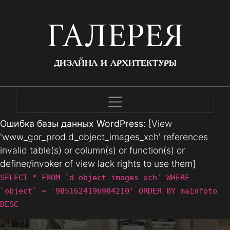
ГАЛЕРЕЯ
ДИЗАЙНА И АРХИТЕКТУРЫ
Ошибка базы данных WordPress:
[View
'www_gor_prod.d_object_images_xch' references
invalid table(s) or column(s) or function(s) or
definer/invoker of view lack rights to use them]
SELECT * FROM `d_object_images_xch` WHERE
`object` = '9851624196984210' ORDER BY mainfoto
DESC