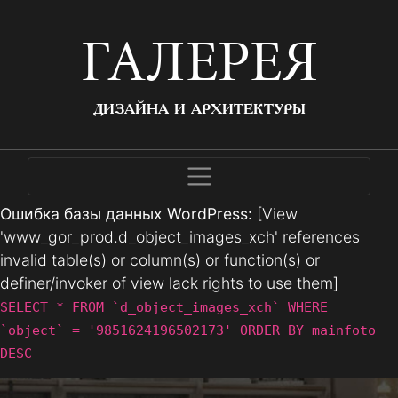
ГАЛЕРЕЯ
ДИЗАЙНА И АРХИТЕКТУРЫ
Ошибка базы данных WordPress:
[View
'www_gor_prod.d_object_images_xch' references
invalid table(s) or column(s) or function(s) or
definer/invoker of view lack rights to use them]
SELECT * FROM `d_object_images_xch` WHERE
`object` = '9851624196502173' ORDER BY mainfoto
DESC