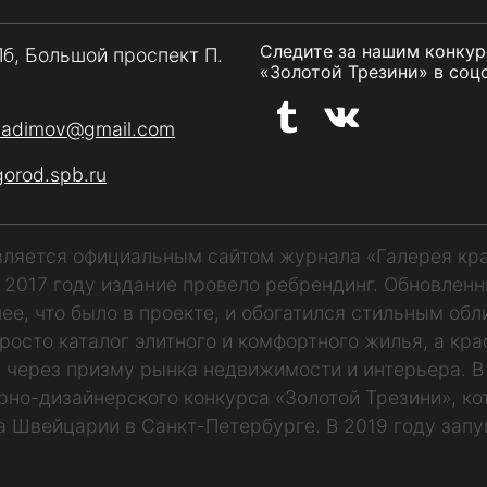
Следите за нашим конку
Пб, Большой проспект П.
«Золотой Трезини» в соцс
vadimov@gmail.com
gorod.spb.ru
является официальным сайтом журнала «Галерея кр
В 2017 году издание провело ребрендинг. Обновлен
ее, что было в проекте, и обогатился стильным обл
росто каталог элитного и комфортного жилья, а кр
 через призму рынка недвижимости и интерьера. В
рно-дизайнерского конкурса «Золотой Трезини», к
а Швейцарии в Санкт-Петербурге. В 2019 году запу