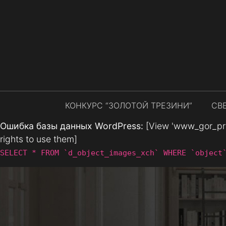
КОНКУРС “ЗОЛОТОЙ ТРЕЗИНИ”
СВ
Ошибка базы данных WordPress:
[View 'www_gor_prod
rights to use them]
SELECT * FROM `d_object_images_xch` WHERE `object