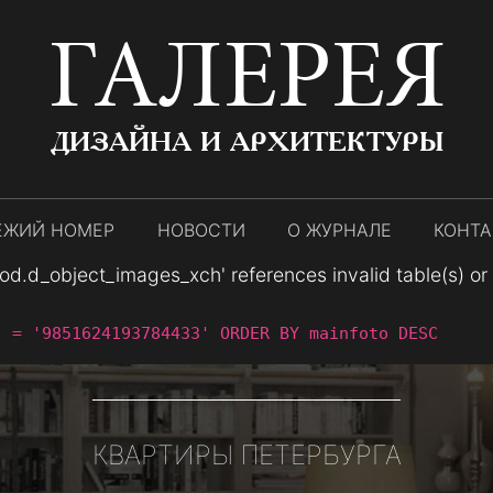
ГАЛЕРЕЯ
ДИЗАЙНА И АРХИТЕКТУРЫ
ЕЖИЙ НОМЕР
НОВОСТИ
О ЖУРНАЛЕ
КОНТ
.d_object_images_xch' references invalid table(s) or co
` = '9851624193784433' ORDER BY mainfoto DESC
КВАРТИРЫ ПЕТЕРБУРГА