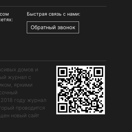
рсом
Быстрая связь с нами:
етях:
Обратный звонок
асивых домов и
ный журнал с
иком, яркими
асочный
 2018 году журнал
оторый проводится
щен новый сайт