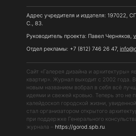
Адрес учредителя и издателя: 197022, С
С., 83.
Руководитель проекта: Павел Черняков,
Отдел рекламы:
+7 (812) 746 26 47
,
info@
Сайт «Галерея дизайна и архитектуры» 
квартир». Журнал выходит с 2002 года. 
новым названием вобрал в себя всё лучш
идеями и свежей кровью. Теперь это не п
калейдоскоп городской жизни, увиденной
стал организатором открытого архитекту
при поддержке Генерального консульств
журнала –
https://gorod.spb.ru
.