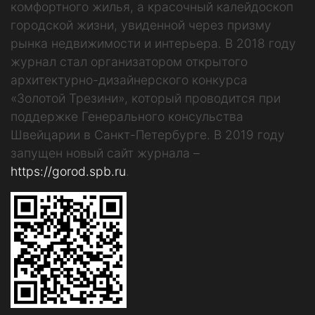
комфортного жилья, а красочный калейдоскоп
городской жизни, увиденной через призму
рынка недвижимости и интерьера. В 2018 году
журнал стал организатором открытого
архитектурно-дизайнерского конкурса
«Золотой Трезини», который проводится при
поддержке Генерального консульства
Швейцарии в Санкт-Петербурге. В 2019 году
запущен новый сайт журнала –
https://gorod.spb.ru
.