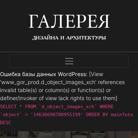
ГАЛЕРЕЯ
ДИЗАЙНА И АРХИТЕКТУРЫ
Ошибка базы данных WordPress:
[View
'www_gor_prod.d_object_images_xch' references
invalid table(s) or column(s) or function(s) or
definer/invoker of view lack rights to use them]
SELECT * FROM `d_object_images_xch` WHERE
`object` = '14636698788955199' ORDER BY mainfoto
DESC