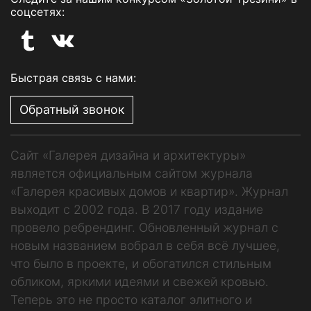
соцсетях:
Быстрая связь с нами:
Обратный звонок
Сайт «Галерея дизайна и архитектуры»
является официальным сайтом журнала
«Галерея красивых домов и квартир». Журнал
выходит с 2002 года. В 2017 году издание
провело ребрендинг. Обновленный журнал с
новым названием вобрал в себя всё лучшее,
что было в проекте, и обогатился стильным
обликом, яркими идеями и свежей кровью.
Теперь это не просто каталог элитного и