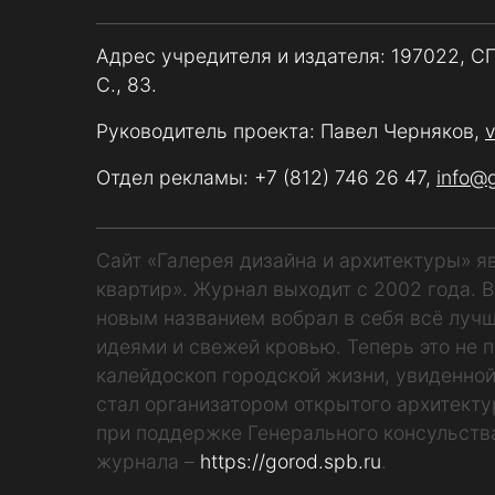
Адрес учредителя и издателя: 197022, С
С., 83.
Руководитель проекта: Павел Черняков,
Отдел рекламы:
+7 (812) 746 26 47
,
info@
Сайт «Галерея дизайна и архитектуры» 
квартир». Журнал выходит с 2002 года. 
новым названием вобрал в себя всё лучш
идеями и свежей кровью. Теперь это не п
калейдоскоп городской жизни, увиденной
стал организатором открытого архитекту
при поддержке Генерального консульств
журнала –
https://gorod.spb.ru
.