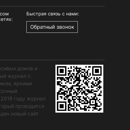
рсом
Быстрая связь с нами:
етях:
Обратный звонок
асивых домов и
ный журнал с
иком, яркими
асочный
 2018 году журнал
оторый проводится
щен новый сайт