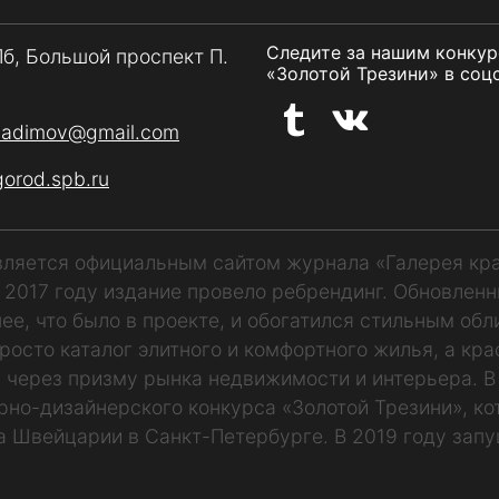
Следите за нашим конку
Пб, Большой проспект П.
«Золотой Трезини» в соцс
vadimov@gmail.com
gorod.spb.ru
является официальным сайтом журнала «Галерея кр
В 2017 году издание провело ребрендинг. Обновлен
ее, что было в проекте, и обогатился стильным обл
росто каталог элитного и комфортного жилья, а кр
 через призму рынка недвижимости и интерьера. В
рно-дизайнерского конкурса «Золотой Трезини», к
а Швейцарии в Санкт-Петербурге. В 2019 году запу