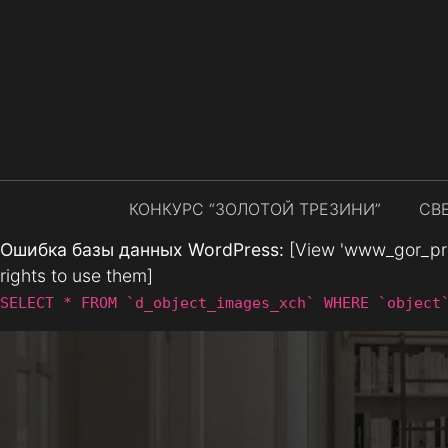
КОНКУРС “ЗОЛОТОЙ ТРЕЗИНИ”
СВ
Ошибка базы данных WordPress:
[View 'www_gor_prod
rights to use them]
SELECT * FROM `d_object_images_xch` WHERE `object