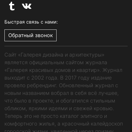
Быстрая связь с нами:
Обратный звонок
Сайт «Галерея дизайна и архитектуры»
является официальным сайтом журнала
«Галерея красивых домов и квартир». Журнал
выходит с 2002 года. В 2017 году издание
провело ребрендинг. Обновленный журнал с
новым названием вобрал в себя всё лучшее,
что было в проекте, и обогатился стильным
обликом, яркими идеями и свежей кровью.
Теперь это не просто каталог элитного и
комфортного жилья, а красочный калейдоскоп
городской жизни, увиденной через призму