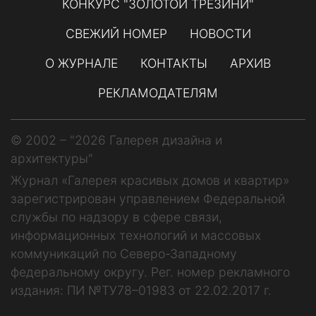
КОНКУРС "ЗОЛОТОЙ ТРЕЗИНИ"
СВЕЖИЙ НОМЕР
НОВОСТИ
О ЖУРНАЛЕ
КОНТАКТЫ
АРХИВ
РЕКЛАМОДАТЕЛЯМ
© 2002 – "2026 Галерея дизайна и
архитектуры"
Журнал «Галерея красивых домов и квартир»
зарегистрирован управлением Федеральной
службы по надзору в сфере связи,
информационных технологий и массовых
коммуникаций по Северо-Западному
федеральному округу. Рег. номер рекламного
издания: ПИ №ТУ78–01983 от 22.02.2017 г.