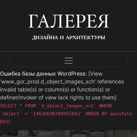
ГАЛЕРЕЯ
ДИЗАЙНА И АРХИТЕКТУРЫ
Ошибка базы данных WordPress:
[View
'www_gor_prod.d_object_images_xch' references
invalid table(s) or column(s) or function(s) or
definer/invoker of view lack rights to use them]
SELECT * FROM `d_object_images_xch` WHERE
`object` = '14636698788955043' ORDER BY mainfoto
DESC