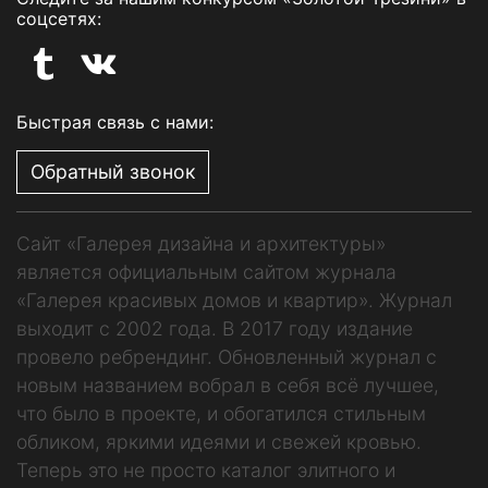
соцсетях:
Быстрая связь с нами:
Обратный звонок
Сайт «Галерея дизайна и архитектуры»
является официальным сайтом журнала
«Галерея красивых домов и квартир». Журнал
выходит с 2002 года. В 2017 году издание
провело ребрендинг. Обновленный журнал с
новым названием вобрал в себя всё лучшее,
что было в проекте, и обогатился стильным
обликом, яркими идеями и свежей кровью.
Теперь это не просто каталог элитного и