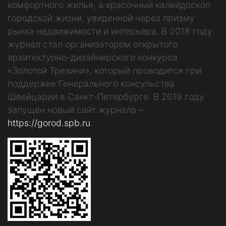
комфортного жилья, а красочный калейдоскоп
городской жизни, увиденной через призму
рынка недвижимости и интерьера. В 2018 году
журнал стал организатором открытого
архитектурно-дизайнерского конкурса
«Золотой Трезини», который проводится при
поддержке Генерального консульства
Швейцарии в Санкт-Петербурге. В 2019 году
запущен новый сайт журнала –
https://gorod.spb.ru
.