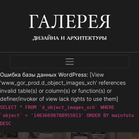
ГАЛЕРЕЯ
ДИЗАЙНА И АРХИТЕКТУРЫ
Ошибка базы данных WordPress:
[View
'www_gor_prod.d_object_images_xch' references
invalid table(s) or column(s) or function(s) or
definer/invoker of view lack rights to use them]
SELECT * FROM `d_object_images_xch` WHERE
`object` = '14636698788955013' ORDER BY mainfoto
DESC