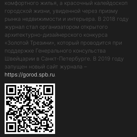
комфортного жилья, а красочный калейдоскоп
городской жизни, увиденной через призму
рынка недвижимости и интерьера. В 2018 году
журнал стал организатором открытого
архитектурно-дизайнерского конкурса
«Золотой Трезини», который проводится при
поддержке Генерального консульства
Швейцарии в Санкт-Петербурге. В 2019 году
запущен новый сайт журнала –
https://gorod.spb.ru
.