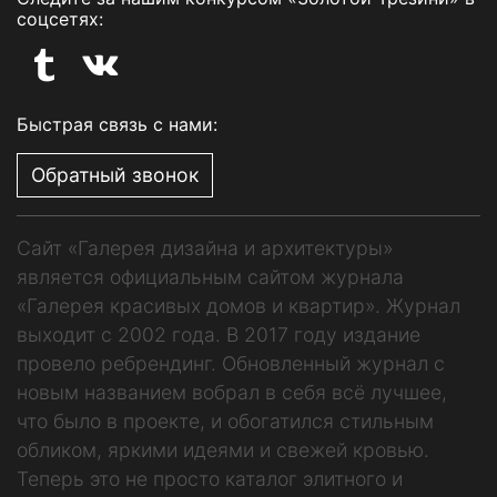
соцсетях:
Быстрая связь с нами:
Обратный звонок
Сайт «Галерея дизайна и архитектуры»
является официальным сайтом журнала
«Галерея красивых домов и квартир». Журнал
выходит с 2002 года. В 2017 году издание
провело ребрендинг. Обновленный журнал с
новым названием вобрал в себя всё лучшее,
что было в проекте, и обогатился стильным
обликом, яркими идеями и свежей кровью.
Теперь это не просто каталог элитного и