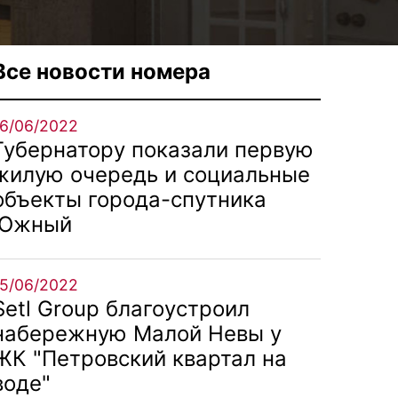
Все новости номера
16/06/2022
Губернатору показали первую
жилую очередь и социальные
объекты города-спутника
Южный
15/06/2022
Setl Group благоустроил
набережную Малой Невы у
ЖК "Петровский квартал на
воде"