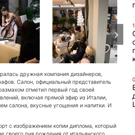
обралась дружная компания дизайнеров,
рафов. Салон, официальный представитель
 размахом отметил первый год своей
влений, включая прямой эфир из Италии,
ем салона, вкусные угощения и напитки. И
рт с изображением копии диплома, который
уне своего дня рождения от итальянского