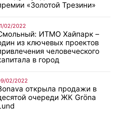
премии «Золотой Трезини»
11/02/2022
Смольный: ИТМО Хайпарк –
один из ключевых проектов
привлечения человеческого
капитала в город
09/02/2022
Bonava открыла продажи в
десятой очереди ЖК Gröna
Lund