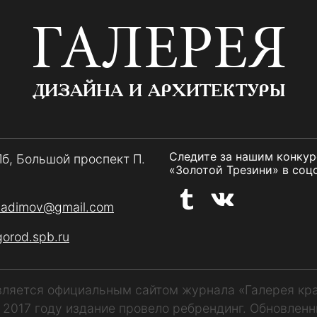
ГАЛЕРЕЯ
ДИЗАЙНА И АРХИТЕКТУРЫ
Следите за нашим конку
Пб, Большой проспект П.
«Золотой Трезини» в соцс
vadimov@gmail.com
gorod.spb.ru
является официальным сайтом журнала «Галерея кр
В 2017 году издание провело ребрендинг. Обновлен