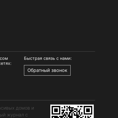
рсом
Быстрая связь с нами:
етях:
Обратный звонок
асивых домов и
ный журнал с