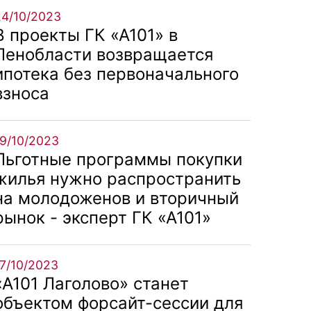
24/10/2023
В проекты ГК «А101» в
Ленобласти возвращается
ипотека без первоначального
взноса
19/10/2023
Льготные программы покупки
жилья нужно распространить
на молодоженов и вторичный
рынок - эксперт ГК «А101»
17/10/2023
«А101 Лаголово» станет
объектом форсайт-сессии для