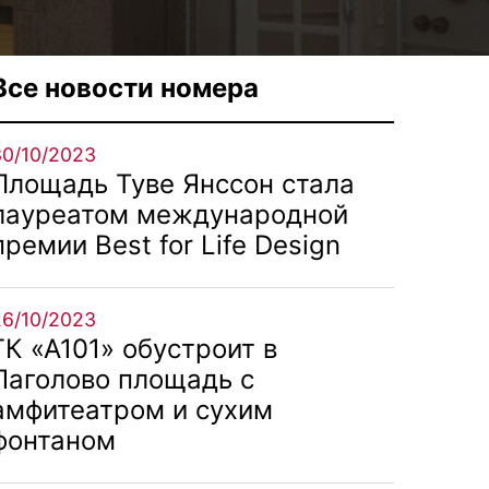
Все новости номера
30/10/2023
Площадь Туве Янссон стала
лауреатом международной
премии Best for Life Design
26/10/2023
ГК «А101» обустроит в
Лаголово площадь с
амфитеатром и сухим
фонтаном