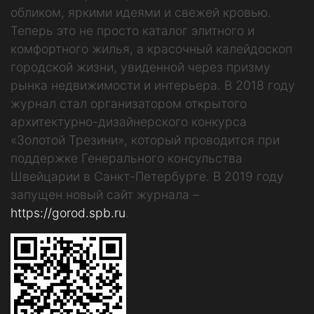
обликом, яркими идеями и свежей кровью.
Теперь это не просто каталог элитного и
комфортного жилья, а красочный калейдоскоп
городской жизни, увиденной через призму
рынка недвижимости и интерьера. В 2018 году
журнал стал организатором открытого
архитектурно-дизайнерского конкурса
«Золотой Трезини», который проводится при
поддержке Генерального консульства
Швейцарии в Санкт-Петербурге. В 2019 году
запущен новый сайт журнала –
https://gorod.spb.ru
.