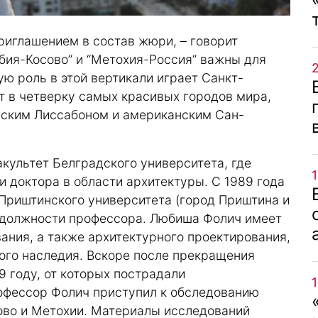
риглашением в состав жюри, – говорит
бия-Косово” и “Метохия-Россия” важны для
бую роль в этой вертикали играет Санкт-
ит в четверку самых красивых городов мира,
ьским Лиссабоном и американским Сан-
культет Белградского университета, где
и доктора в области архитектуры. С 1989 года
Приштинского университета (город Приштина и
в должности профессора. Любиша Фолич имеет
ания, а также архитектурного проектирования,
ого наследия. Вскоре после прекращения
 году, от которых пострадали
офессор Фолич приступил к обследованию
ово и Метохии. Материалы исследований