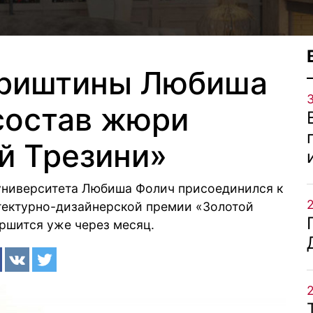
Приштины Любиша
состав жюри
й Трезини»
университета Любиша Фолич присоединился к
тектурно-дизайнерской премии «Золотой
ершится уже через месяц.