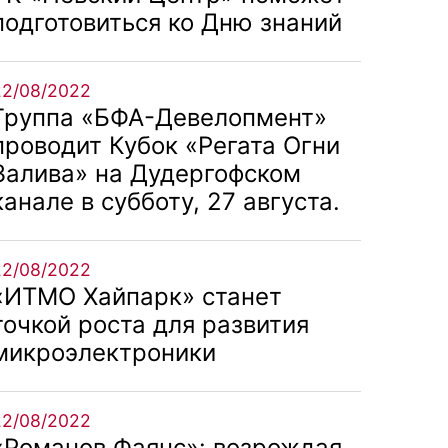
подготовиться ко Дню знаний
22/08/2022
Группа «БФА-Девелопмент»
проводит Кубок «Регата Огни
Залива» на Дудергофском
канале в субботу, 27 августа.
22/08/2022
«ИТМО Хайпарк» станет
точкой роста для развития
микроэлектроники
22/08/2022
«Романов Фаянс»: возрождая