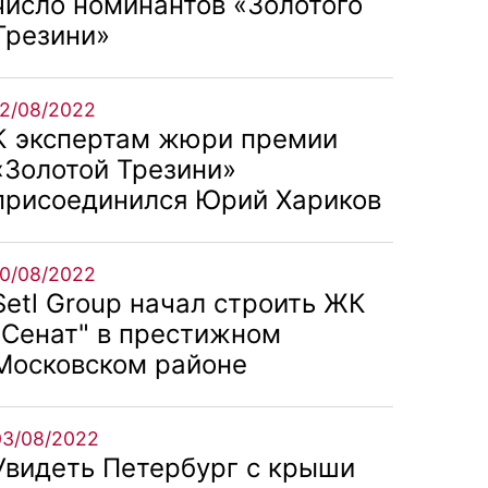
число номинантов «Золотого
Трезини»
12/08/2022
К экспертам жюри премии
«Золотой Трезини»
присоединился Юрий Хариков
10/08/2022
Setl Group начал строить ЖК
"Сенат" в престижном
Московском районе
03/08/2022
Увидеть Петербург с крыши