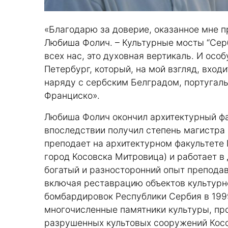
«Благодарю за доверие, оказанное мне п
Любиша Фолич. – Культурные мосты “Сер
всех нас, это духовная вертикаль. И осо
Петербург, который, на мой взгляд, вход
наряду с сербским Белградом, португал
Франциско».
Любиша Фолич окончил архитектурный фа
впоследствии получил степень магистра 
преподает на архитектурном факультете 
город Косовска Митровица) и работает 
богатый и разносторонний опыт преподав
включая реставрацию объектов культурн
бомбардировок Республики Сербия в 1999
многочисленные памятники культуры, пр
разрушенных культовых сооружений Кос