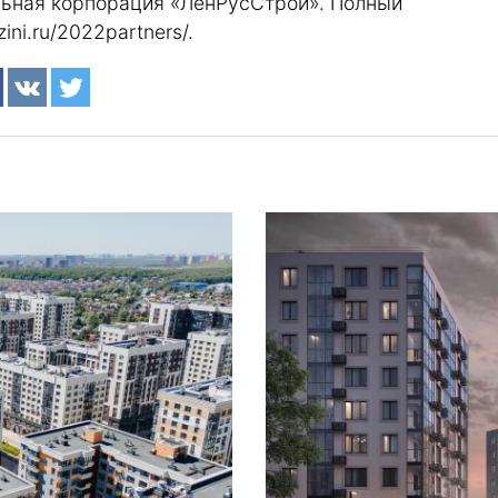
льная корпорация «ЛенРусСтрой». Полный
zini.ru/2022partners/
.