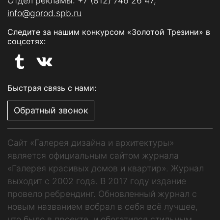
Отдел рекламы:
+7 (812) 746 26 47
,
info@gorod.spb.ru
Следите за нашим конкурсом «Золотой Трезини» в
соцсетях:
Быстрая связь с нами:
Обратный звонок
Сайт «Галерея дизайна и архитектуры»
является официальным сайтом журнала
«Галерея красивых домов и квартир». Журнал
выходит с 2002 года. В 2017 году издание
провело ребрендинг. Обновленный журнал с
новым названием вобрал в себя всё лучшее,
что было в проекте, и обогатился стильным