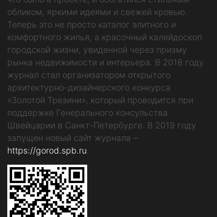
обликом, яркими идеями и свежей кровью.
Теперь это не просто каталог элитного и
комфортного жилья, а красочный калейдоскоп
городской жизни, увиденной через призму
рынка недвижимости и интерьера. В 2018 году
журнал стал организатором открытого
архитектурно-дизайнерского конкурса
«Золотой Трезини», который проводится при
поддержке Генерального консульства
Швейцарии в Санкт-Петербурге. В 2019 году
запущен новый сайт журнала –
https://gorod.spb.ru
.