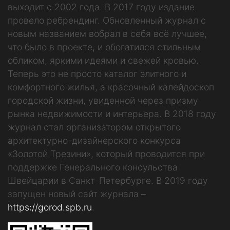
выходит с 2002 года. В 2017 году издание
провело ребрендинг. Обновленный журнал с
новым названием вобрал в себя всё лучшее,
что было в проекте, и обогатился стильным
обликом, яркими идеями и свежей кровью.
Теперь это не просто каталог элитного и
комфортного жилья, а красочный калейдоскоп
городской жизни, увиденной через призму
рынка недвижимости и интерьера. В 2018 году
журнал стал организатором открытого
архитектурно-дизайнерского конкурса
«Золотой Трезини», который проводится при
поддержке Генерального консульства
Швейцарии в Санкт-Петербурге. В 2019 году
запущен новый сайт журнала –
https://gorod.spb.ru
.