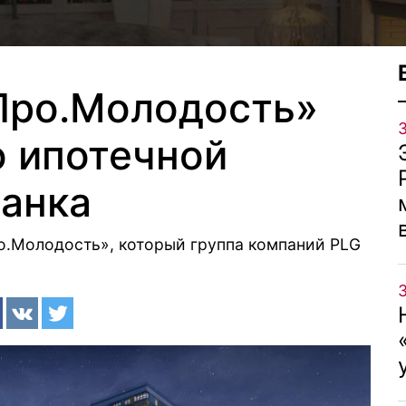
Про.Молодость»
о ипотечной
анка
о.Молодость», который группа компаний PLG