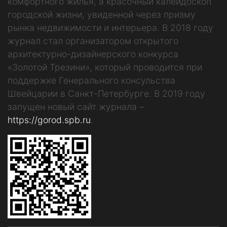
комфортного жилья, а красочный калейдоскоп
городской жизни, увиденной через призму
рынка недвижимости и интерьера. В 2018 году
журнал стал организатором открытого
архитектурно-дизайнерского конкурса
«Золотой Трезини», который проводится при
поддержке Генерального консульства
Швейцарии в Санкт-Петербурге. В 2019 году
запущен новый сайт журнала –
https://gorod.spb.ru
.