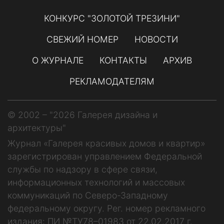
КОНКУРС "ЗОЛОТОЙ ТРЕЗИНИ"
СВЕЖИЙ НОМЕР
НОВОСТИ
О ЖУРНАЛЕ
КОНТАКТЫ
АРХИВ
РЕКЛАМОДАТЕЛЯМ
© 2002 – "2026 Галерея дизайна и
архитектуры"
Журнал «Галерея красивых домов и квартир»
зарегистрирован управлением Федеральной
службы по надзору в сфере связи,
информационных технологий и массовых
коммуникаций по Северо-Западному
федеральному округу. Рег. номер рекламного
издания: ПИ №ТУ78–01983 от 22.02.2017 г.