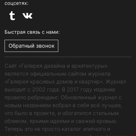
соцсетях:
Быстрая связь с нами:
Обратный звонок
Сайт «Галерея дизайна и архитектуры»
является официальным сайтом журнала
«Галерея красивых домов и квартир». Журнал
выходит с 2002 года. В 2017 году издание
провело ребрендинг. Обновленный журнал с
новым названием вобрал в себя всё лучшее,
что было в проекте, и обогатился стильным
обликом, яркими идеями и свежей кровью.
Теперь это не просто каталог элитного и